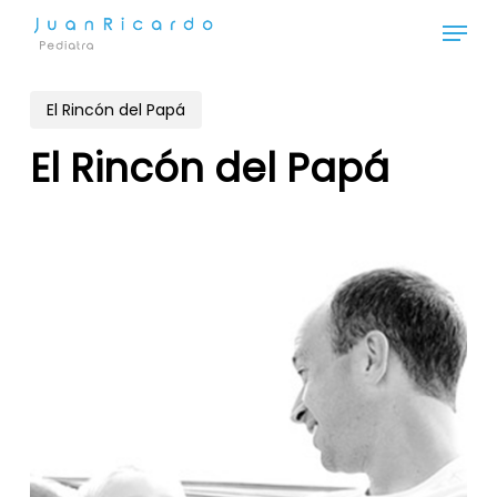
Skip
Menu
to
Close
main
Menu
content
El Rincón del Papá
El Rincón del Papá